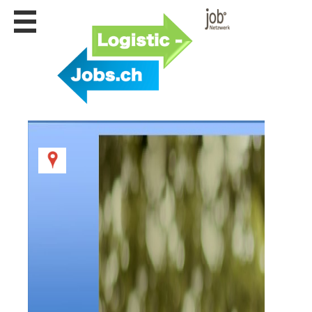
Stellen
finden
Stellen
inserieren
Personalberatungen
Personalberatungen
Tipp's
WERBUNG
publizieren
JOB-
App's
Lehrstellen
finden
Lehrstellen