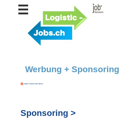
Stellen
finden
Stellen
inserieren
Personalberatungen
Personalberatungen
Tipp's
Werbung + Sponsoring
WERBUNG
publizieren
JOB-
App's
Lehrstellen
finden
Sponsoring >
Lehrstellen
gratis
inserieren