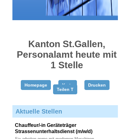
gratis
inserieren
Kanton St.Gallen,
Personalamt heute mit
1 Stelle
Homepage
Karte
Drucken
Teilen T
Aktuelle Stellen
Chauffeur/-in Geräteträger
Strassenunterhaltsdienst (m/w/d)
Sie arbeiten gerne mit modernen Maschinen,