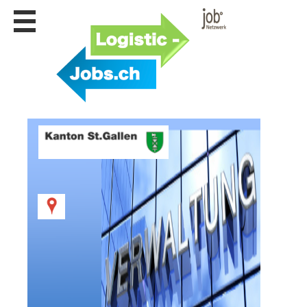
Stellen
finden
Stellen
inserieren
Personalberatungen
Personalberatungen
Tipp's
WERBUNG
publizieren
JOB-
App's
Lehrstellen
finden
Lehrstellen