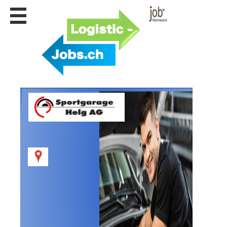
Stellen
finden
Stellen
inserieren
Personalberatungen
Personalberatungen
Tipp's
WERBUNG
publizieren
JOB-
App's
Lehrstellen
finden
Lehrstellen