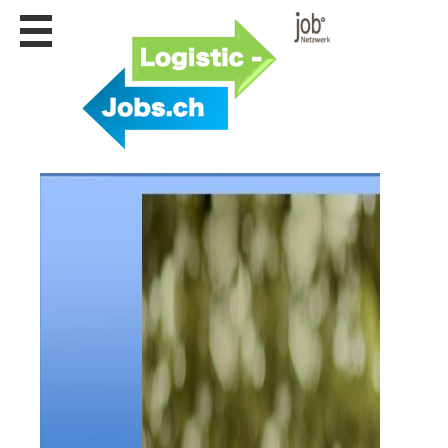
Stellen
finden
Stellen
inserieren
Personalberatungen
Personalberatungen
Tipp's
WERBUNG
publizieren
JOB-
App's
Lehrstellen
finden
Lehrstellen