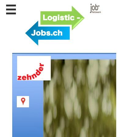
Stellen
finden
Stellen
inserieren
Personalberatungen
Personalberatungen
Tipp's
WERBUNG
publizieren
JOB-
App's
Lehrstellen
finden
Lehrstellen