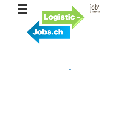
Stellen
finden
Stellen
inserieren
Personalberatungen
Personalberatungen
Tipp's
.
WERBUNG
publizieren
JOB-
App's
Lehrstellen
finden
Lehrstellen
gratis
inserieren