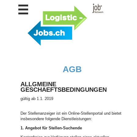
Stellen
finden
Stellen
inserieren
Personalberatungen
Personalberatungen
Tipp's
AGB
WERBUNG
publizieren
ALLGMEINE
JOB-
GESCHAEFTSBEDINGUNGEN
App's
gültig ab 1.1. 2019
Lehrstellen
finden
Der Stellenanzeiger ist ein Online-Stellenportal und bietet
Lehrstellen
insbesondere folgende Dienstleistungen:
gratis
inserieren
1. Angebot für Stellen-Suchende